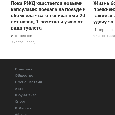
Пока РЖД хвастается новыми
Жизнь б
капсулами: поехала на поезде и
прежней:
обомлела - вагон списанный 20
какие зн
лет назад, 1 розетка и ужас от
удачу за
вида туалета
Интересное
Интересное
9 часов наз
8 часов назад
Политика
Общество
Происшествия
Авто
Шоу-бизнес
Спорт
В России
Афиша