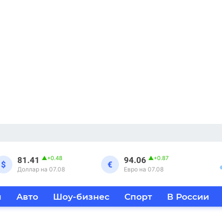
▲
+0.48
▲
+0.87
81.41
94.06
$
€
Доллар на 07.08
Евро на 07.08
я
Авто
Шоу-бизнес
Спорт
В России