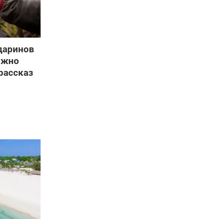
даринов
ожно
рассказ