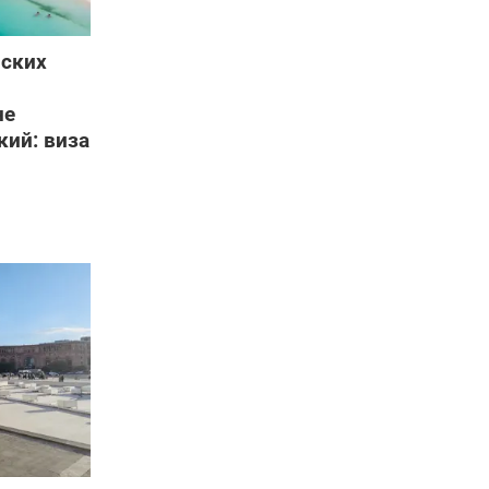
йских
не
ий: виза