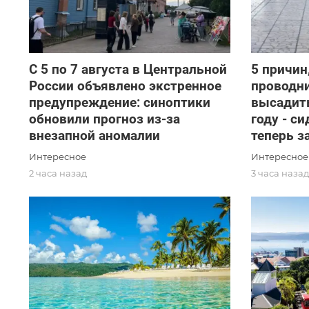
С 5 по 7 августа в Центральной
5 причин
России объявлено экстренное
проводн
предупреждение: синоптики
высадить
обновили прогноз из-за
году - с
внезапной аномалии
теперь 
Интересное
Интересное
2 часа назад
3 часа наза