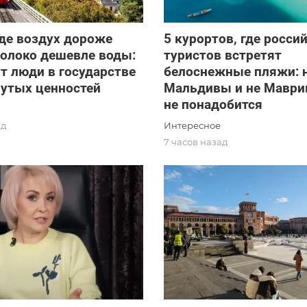
где воздух дороже
5 курортов, где росси
молоко дешевле воды:
туристов встретят
т люди в государстве
белоснежные пляжи: 
нутых ценностей
Мальдивы и не Маврик
не понадобится
Интересное
ад
7 часов назад