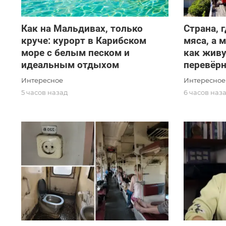
Как на Мальдивах, только
Страна, 
круче: курорт в Карибском
мяса, а 
море с белым песком и
как живу
идеальным отдыхом
перевёр
Интересное
Интересное
5 часов назад
6 часов наз