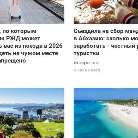
, по которым
Съездила на сбор ман
ик РЖД может
в Абхазию: сколько м
 вас из поезда в 2026
заработать - честный 
идеть на чужом месте
туристки
запрещено
Интересное
4 часа назад
д