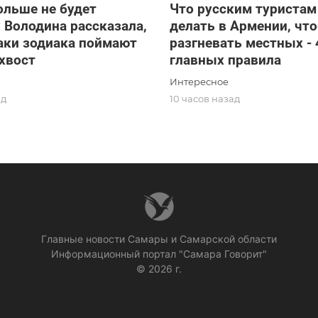
ольше не будет
Что русским туристам
 Володина рассказала,
делать в Армении, чт
аки зодиака поймают
разгневать местных - 
 хвост
главных правила
Интересное
ад
10 часов назад
Главные новости Самары и Самарской области
Информационный портал "Самара Говорит"
© 2026 г.