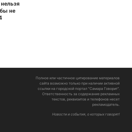
 нельзя
обы не
4
Полное или частичное цитирование материалов
сайта возможно только при наличии активной
ссылки на городской портал "Самара Говорит".
Ответственность за содержание рекламных
текстов, реквизитов и телефонов несет
рекламодатель.
Новости и события, о которых говорят!