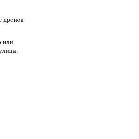
е дронов.
ю или
 улицы,