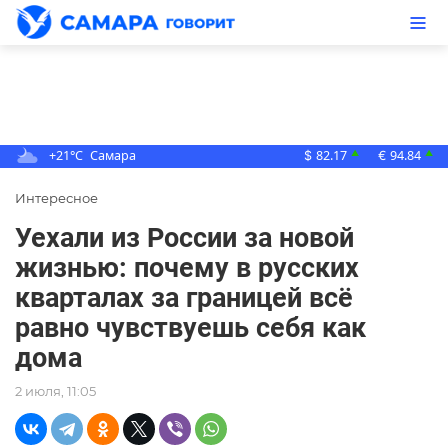
+21°C
Самара
82.17
94.84
▲
▲
$
€
Интересное
Уехали из России за новой
жизнью: почему в русских
кварталах за границей всё
равно чувствуешь себя как
дома
2 июля, 11:05