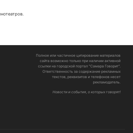
инотеатров.
Полное или частичное цитирование материалов
сайта возможно только при наличии активной
ссылки на городской портал "Самара Говорит".
Ответственность за содержание рекламных
текстов, реквизитов и телефонов несет
рекламодатель.
Новости и события, о которых говорят!