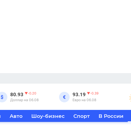
▼
-0.20
▼
-0.39
80.93
93.19
$
€
Доллар на 06.08
Евро на 06.08
я
Авто
Шоу-бизнес
Спорт
В России