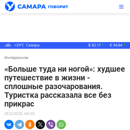
+33°C
Самара
82.17
94.84
▲
▲
$
€
Интересное
«Больше туда ни ногой»: худшее
путешествие в жизни -
сплошные разочарования.
Туристка рассказала все без
прикрас
23.12.2025, 06:05