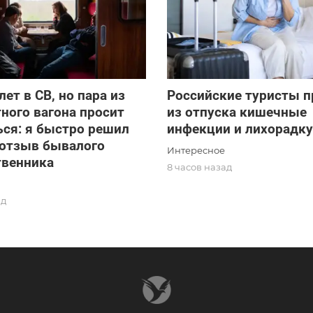
лет в СВ, но пара из
Российские туристы п
ного вагона просит
из отпуска кишечные
ся: я быстро решил
инфекции и лихорадку
 отзыв бывалого
Интересное
твенника
8 часов назад
ад