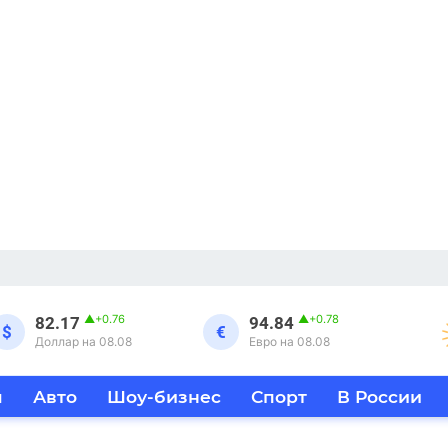
▲
+0.76
▲
+0.78
82.17
94.84
$
€
Доллар на 08.08
Евро на 08.08
я
Авто
Шоу-бизнес
Спорт
В России