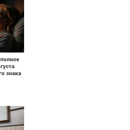
 полное
вгуста
о знака