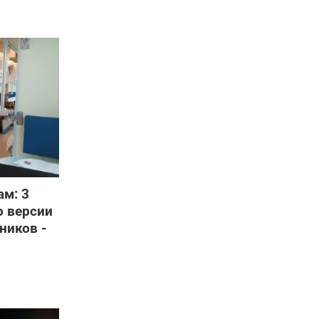
ам: 3
о версии
ников -