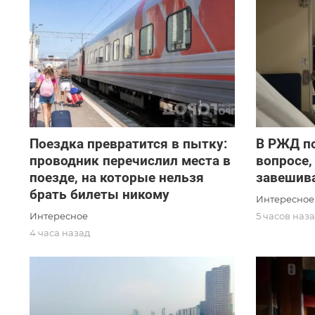
Поездка превратится в пытку:
В РЖД по
проводник перечислил места в
вопросе,
поезде, на которые нельзя
завешив
брать билеты никому
Интересное
Интересное
5 часов наз
4 часа назад