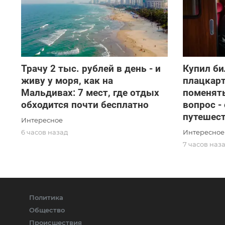
Трачу 2 тыс. рублей в день - и
Купил би
живу у моря, как на
плацкарт
Мальдивах: 7 мест, где отдых
поменять
обходится почти бесплатно
вопрос -
путешес
Интересное
Интересное
6 часов назад
7 часов наз
Политика
Общество
Происшествия