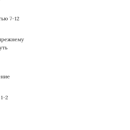
тью 7-12
-прежнему
уть
ение
1-2