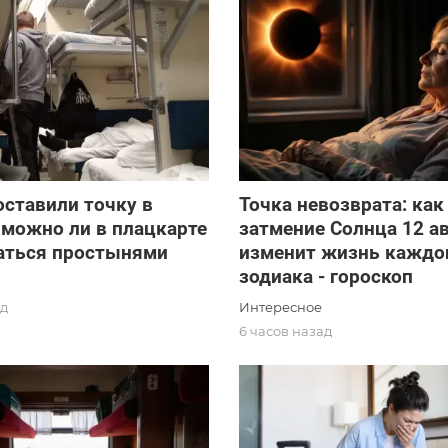
ставили точку в
Точка невозврата: как
 можно ли в плацкарте
затмение Солнца 12 а
аться простынями
изменит жизнь каждог
зодиака - гороскоп
Интересное
ад
6 часов назад