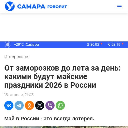
+29°C
Самара
80.93
93.19
▼
▼
$
€
Интересное
От заморозков до лета за день:
какими будут майские
праздники 2026 в России
15 апреля, 21:03
Май в России - это всегда лотерея.