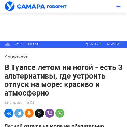
+21°C
Самара
82.17
94.84
▲
▲
$
€
Интересное
В Туапсе летом ни ногой - есть 3
альтернативы, где устроить
отпуск на море: красиво и
атмосферно
28 апреля, 16:03
Летний отпуск на море не обязательно