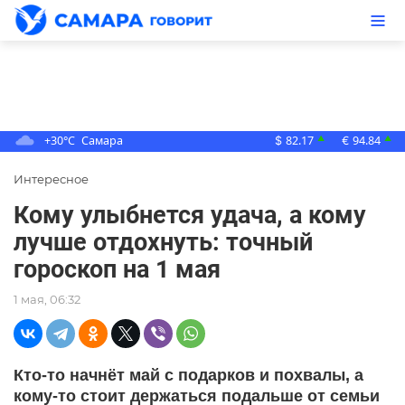
+30°C
Самара
82.17
94.84
▲
▲
$
€
Интересное
Кому улыбнется удача, а кому
лучше отдохнуть: точный
гороскоп на 1 мая
1 мая, 06:32
Кто-то начнёт май с подарков и похвалы, а
кому-то стоит держаться подальше от семьи