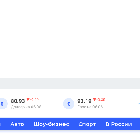
▼
-0.20
▼
-0.39
80.93
93.19
$
€
Доллар на 06.08
Евро на 06.08
я
Авто
Шоу-бизнес
Спорт
В России