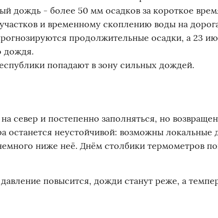
й дождь - более 50 мм осадков за короткое врем
участков и временному скоплению воды на дорога
 прогнозируются продолжительные осадки, а 23 и
о дождя.
еспублики попадают в зону сильных дождей.
на север и постепенно заполняться, но возвраще
ра останется неустойчивой: возможны локальные 
 немного ниже неё. Днём столбики термометров п
 давление повысится, дожди станут реже, а темпе