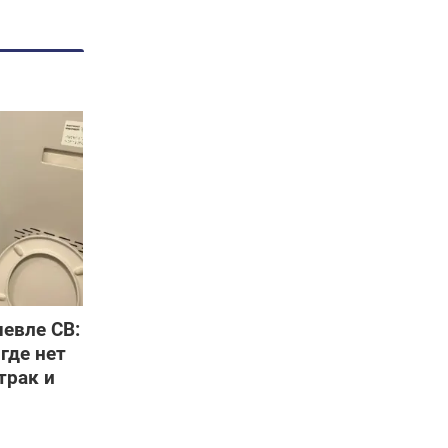
евле СВ:
где нет
трак и