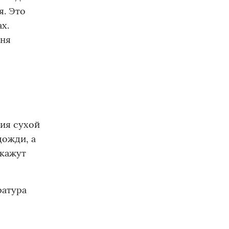
я. Это
х.
юня
ния сухой
дожди, а
окажут
ратура