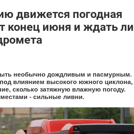
ию движется погодная
т конец июня и ждать ли
идромета
быть необычно дождливым и пасмурным.
 под влиянием высокого южного циклона,
ние, сколько затяжную влажную погоду.
местами - сильные ливни.