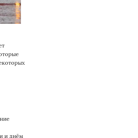
ет
которые
некоторых
ьние
и и днём