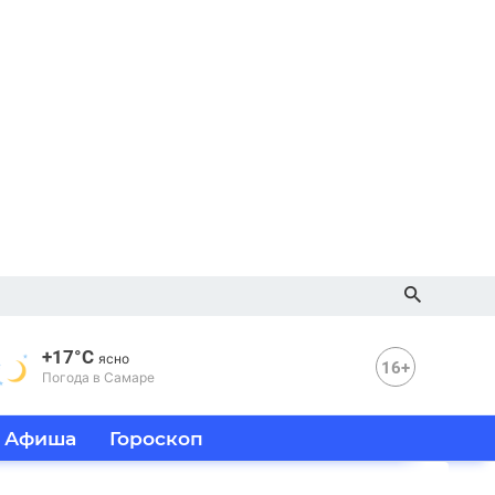
+17°C
ясно
16+
Погода в Самаре
Афиша
Гороскоп