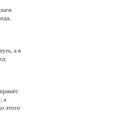
лаги
ода,
уть, а в
ед
 принёс
, а
до этого