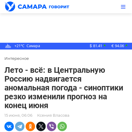
+21°C
Самара
81.41
94.06
▲
▲
$
€
Интересное
Лето - всё: в Центральную
Россию надвигается
аномальная погода - синоптики
резко изменили прогноз на
конец июня
15 июня, 06:06
Ксения Власова