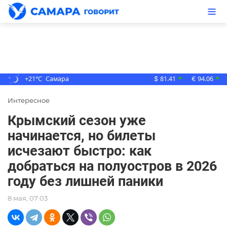
+21°C
Самара
81.41
94.06
▲
▲
$
€
Интересное
Крымский сезон уже
начинается, но билеты
исчезают быстро: как
добраться на полуостров в 2026
году без лишней паники
8 мая, 07:03