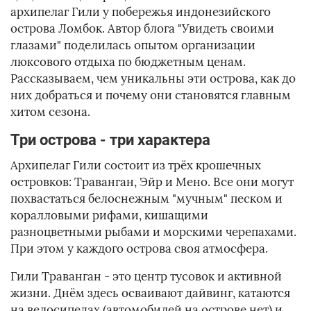
архипелаг Гили у побережья индонезийского
острова Ломбок. Автор блога "Увидеть своими
глазами" поделилась опытом организации
люксового отдыха по бюджетным ценам.
Рассказываем, чем уникальны эти острова, как до
них добраться и почему они становятся главным
хитом сезона.
Три острова - три характера
Архипелаг Гили состоит из трёх крошечных
островков: Траванган, Эйр и Мено. Все они могут
похвастаться белоснежным "мучным" песком и
коралловыми рифами, кишащими
разноцветными рыбами и морскими черепахами.
При этом у каждого острова своя атмосфера.
Гили Траванган - это центр тусовок и активной
жизни. Днём здесь осваивают дайвинг, катаются
на велосипедах (автомобилей на острове нет) и