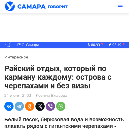
+17°C
Самара
80.93
93.19
▼
▼
$
€
Интересное
Райский отдых, который по
карману каждому: острова с
черепахами и без визы
24 июня, 21:03
Ксения Власова
Белый песок, бирюзовая вода и возможность
плавать рядом с гигантскими черепахами -