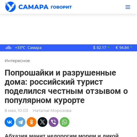
+33°C
Самара
82.17
94.84
▲
▲
$
€
Интересное
Попрошайки и разрушенные
дома: российский турист
поделился честным отзывом о
популярном курорте
8 мая, 10:03
Наталья Морозова
Абхазия манит недорогим морем и дикой