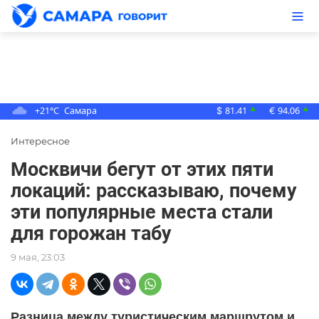
+21°C
Самара
81.41
94.06
▲
▲
$
€
Интересное
Москвичи бегут от этих пяти
локаций: рассказываю, почему
эти популярные места стали
для горожан табу
9 мая, 23:03
Разница между туристическим маршрутом и