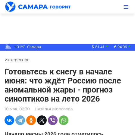
+31°C
Самара
81.41
94.06
▲
▲
$
€
Интересное
Готовьтесь к снегу в начале
июня: что ждёт Россию после
аномальной жары - прогноз
синоптиков на лето 2026
10 мая, 02:30
Наталья Морозова
Начало весны 2026 года отметилось