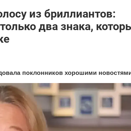
лосу из бриллиантов:
только два знака, котор
ке
адовала поклонников хорошими новостями