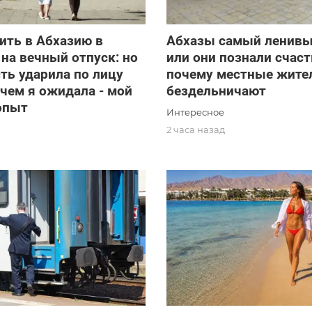
ить в Абхазию в
Абхазы самый ленивы
на вечный отпуск: но
или они познали счаст
ть ударила по лицу
почему местные жите
 чем я ожидала - мой
бездельничают
опыт
Интересное
2 часа назад