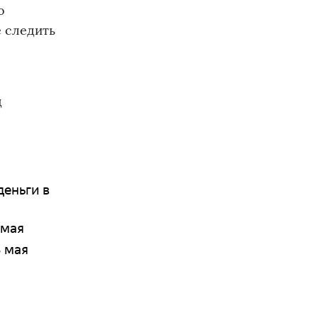
о
е следить
д
деньги в
 мая
3 мая