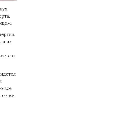
двух
ерта,
нцом.
нергии.
 а их
месте и
ридется
к
о все
, о чем