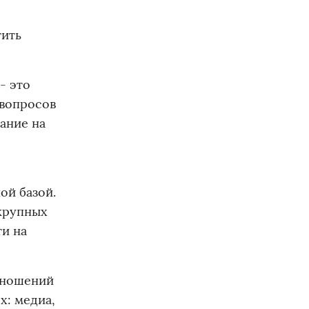
тить
- это
 вопросов
ание на
ой базой.
 крупных
ти на
отношений
х: медиа,