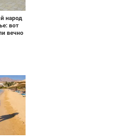
й народ
ье: вот
ли вечно