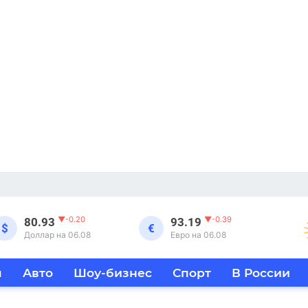
▼
-0.20
▼
-0.39
80.93
93.19
$
€
Доллар на 06.08
Евро на 06.08
я
Авто
Шоу-бизнес
Спорт
В России