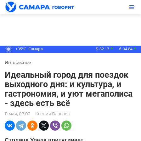
+35°C
Самара
82.17
94.84
▲
▲
$
€
Интересное
Идеальный город для поездок
выходного дня: и культура, и
гастрономия, и уют мегаполиса
- здесь есть всё
11 мая, 07:03
Ксения Власова
Столица Урала притягивает