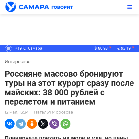
+19°C
Самара
80.93
93.19
▼
▼
$
€
Интересное
Россияне массово бронируют
туры на этот курорт сразу после
майских: 38 000 рублей с
перелетом и питанием
12 мая, 13:34
Наталья Морозова
Планируете поехать на море в мае, но цены