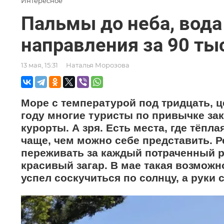
Интересное
Пальмы до неба, вода 
направления за 90 ты
13 мая, 15:31
Наталья Морозова
Море с температурой под тридцать, це
году многие туристы по привычке за
курорты. А зря. Есть места, где тёпл
чаще, чем можно себе представить. Р
переживать за каждый потраченный р
красивый загар. В мае такая возможн
успел соскучиться по солнцу, а руки 