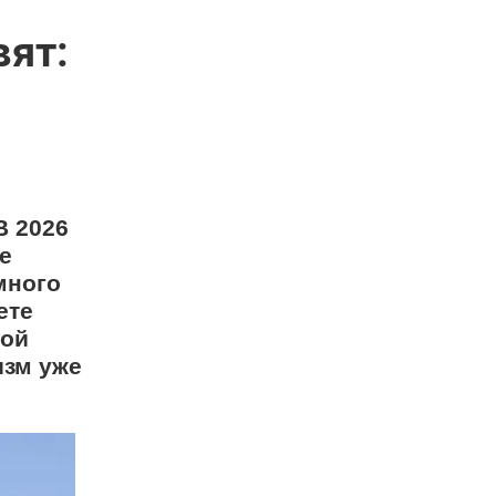
вят:
В 2026
е
много
ете
мой
изм уже