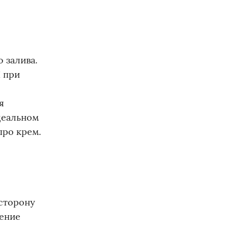
 залива.
И при
я
деальном
про крем.
 сторону
щение