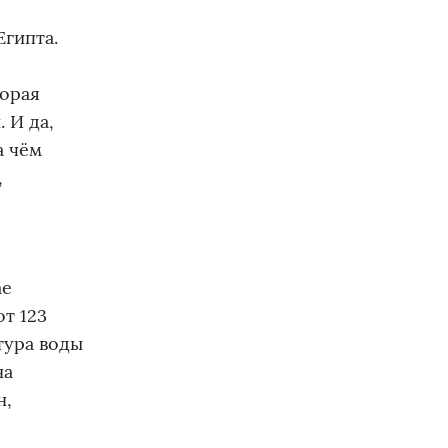
Египта.
торая
 И да,
а чём
,
ае
т 123
атура воды
на
н,