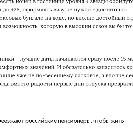
есять ночей в гостинице уровня 4 звезды обойдутс
я до +28, оформлять визу не нужно - достаточно
люксовых бунгало на воде, но вполне достойный о
я возможность, которую в высокий сезон вы бы то
ники - лучшие даты начинаются сразу после 15 м
комфортных значений. И обязательно запаситесь к
олнце уже не по-весеннему ласковое, а вполне се
огда вместо радости первые дни отпуска превратя
ереезжают российские пенсионеры, чтобы жить