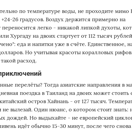
ительно по температуре воды, не проходите мимо 
 +24-26 градусов. Воздух держится примерно на
 переносится легко - никакой липкой духоты, ко
и Хургаду на двоих стартует от 112 тысяч рублей.
ено": еда и напитки уже в счёте. Единственное, н
 долларов. Но учитывая красоты коралловых рифов
такой расход.
 приключений
нные перелёты? Тогда азиатские направления в м
евная поездка в Таиланд на двоих может стоить о
а китайский остров Хайнань - от 127 тысяч. Темпер
и не вылезай. Один нюанс, о котором стоит знать: 
ых дождей. Но выдыхайте - не европейский цикло
ивень идёт обычно 15-30 минут, после чего снова