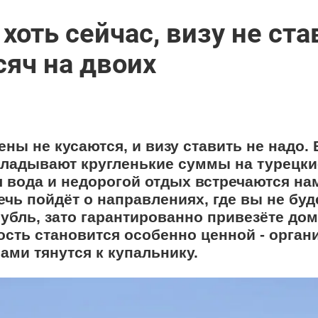
хоть сейчас, визу не ста
сяч на двоих
ны не кусаются, и визу ставить не надо. 
кладывают кругленькие суммы на турецки
ая вода и недорогой отдых встречаются на
ечь пойдёт о направлениях, где вы не буд
убль, зато гарантированно привезёте до
ость становится особенно ценной - орган
сами тянутся к купальнику.