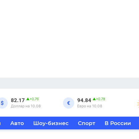
▲
+0.76
▲
+0.78
82.17
94.84
$
€
Доллар на 10.08
Евро на 10.08
я
Авто
Шоу-бизнес
Спорт
В России