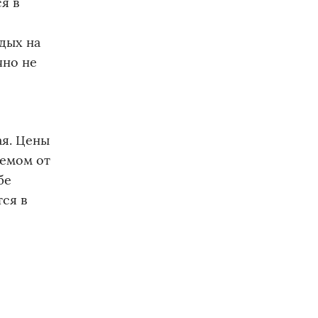
я в
тдых на
чно не
ая. Цены
ремом от
бе
тся в