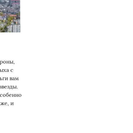
ороны,
ыха с
ьги вам
звезды.
особенно
же, и