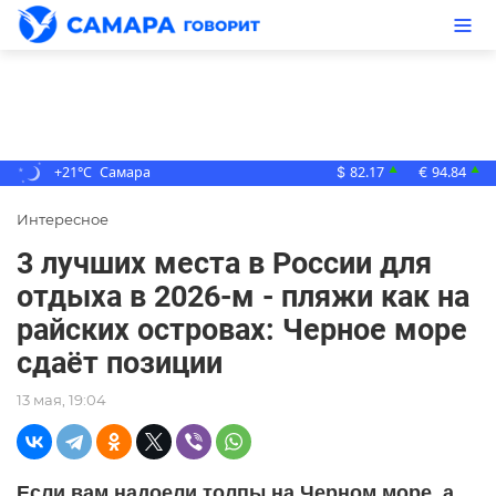
+21°C
Самара
82.17
94.84
▲
▲
$
€
Интересное
3 лучших места в России для
отдыха в 2026-м - пляжи как на
райских островах: Черное море
сдаёт позиции
13 мая, 19:04
Если вам надоели толпы на Черном море, а