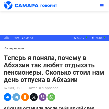
+30°C
Самара
82.17
94.84
▲
▲
$
€
Интересное
Теперь я поняла, почему в
Абхазии так любят отдыхать
пенсионеры. Сколько стоил нам
день отпуска в Абхазии
14 мая, 03:10
Наталья Морозова
Абхазия оставила после себя яркий след,