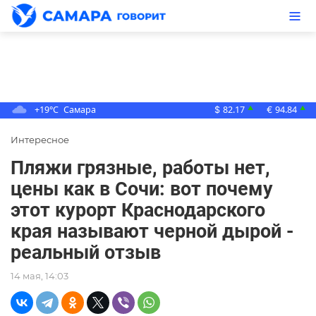
+19°C
Самара
82.17
94.84
▲
▲
$
€
Интересное
Пляжи грязные, работы нет,
цены как в Сочи: вот почему
этот курорт Краснодарского
края называют черной дырой -
реальный отзыв
14 мая, 14:03