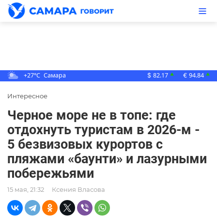
+27°C
Самара
82.17
94.84
▲
▲
$
€
Интересное
Черное море не в топе: где
отдохнуть туристам в 2026-м -
5 безвизовых курортов с
пляжами «баунти» и лазурными
побережьями
15 мая, 21:32
Ксения Власова