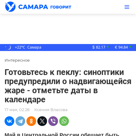
+22°C
Самара
82.17
94.84
▲
▲
$
€
Интересное
Готовьтесь к пеклу: синоптики
предупредили о надвигающейся
жаре - отметьте даты в
календаре
17 мая, 02:28
Ксения Власова
Май в Центральной России обещает быть