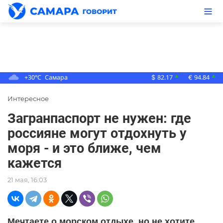
+30°C
Самара
82.17
94.84
▲
▲
$
€
Интересное
Загранпаспорт не нужен: где
россияне могут отдохнуть у
моря - и это ближе, чем
кажется
21 мая, 16:03
Мечтаете о морском отдыхе, но не хотите