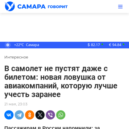
+22°C
Самара
82.17
94.84
▲
▲
$
€
Интересное
В самолет не пустят даже с
билетом: новая ловушка от
авиакомпаний, которую лучше
учесть заранее
21 мая, 23:03
Пассажирам в России напомнили: за