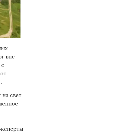
ных
ог вне
 с
 от
.
 на свет
твенное
эксперты