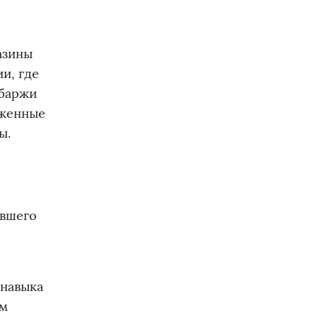
азины
и, где
 баржи
оженные
ы.
евшего
 навыка
ом