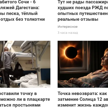
абитого Сочи - 6
Тут не рады пассажир
ляжей Дагестана:
худших поезда РЖД п
ы песка, тёплый
опытных путешествен
 отдых без толкотни
реальные отзывы
Интересное
д
3 часа назад
ставили точку в
Точка невозврата: как
 можно ли в плацкарте
затмение Солнца 12 а
аться простынями
изменит жизнь каждог