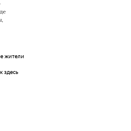
о
где
ы,
ие жители
к здесь