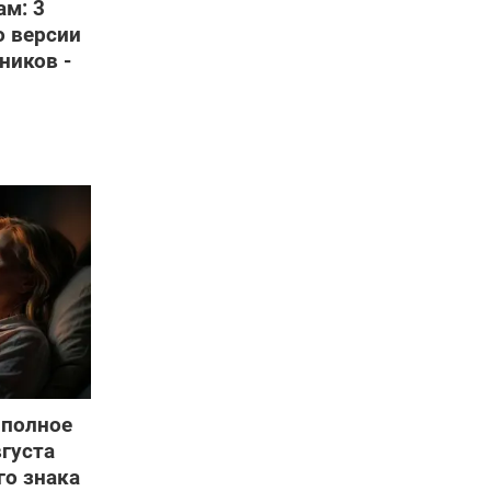
ам: 3
о версии
ников -
 полное
вгуста
о знака