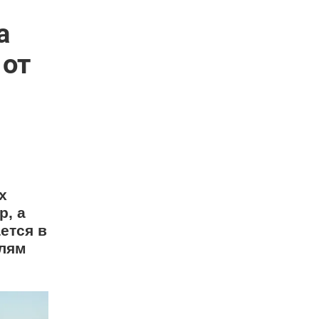
а
 от
х
р, а
ется в
елям