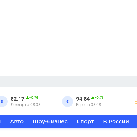
▲
+0.76
▲
+0.78
82.17
94.84
$
€
Доллар на 08.08
Евро на 08.08
я
Авто
Шоу-бизнес
Спорт
В России