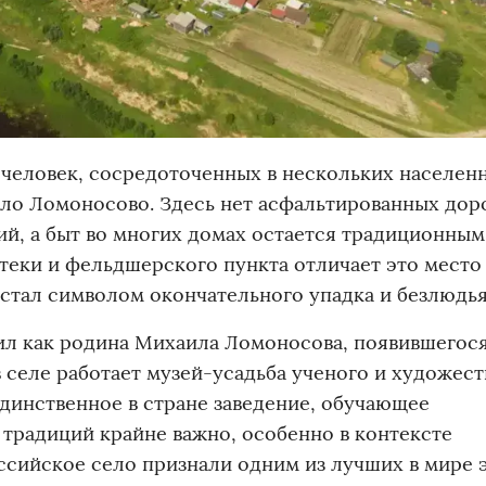
 человек, сосредоточенных в нескольких населен
ело Ломоносово. Здесь нет асфальтированных дор
ий, а быт во многих домах остается традиционным
еки и фельдшерского пункта отличает это место
 стал символом окончательного упадка и безлюдья
л как родина Михаила Ломоносова, появившегося
в селе работает музей-усадьба ученого и художес
динственное в стране заведение, обучающее
традиций крайне важно, особенно в контексте
ссийское село признали одним из лучших в мире 