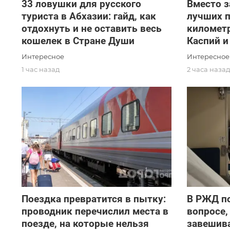
33 ловушки для русского
Вместо з
туриста в Абхазии: гайд, как
лучших п
отдохнуть и не оставить весь
километр
кошелек в Стране Души
Каспий и
Интересное
Интересное
1 час назад
2 часа наза
Поездка превратится в пытку:
В РЖД по
проводник перечислил места в
вопросе,
поезде, на которые нельзя
завешив