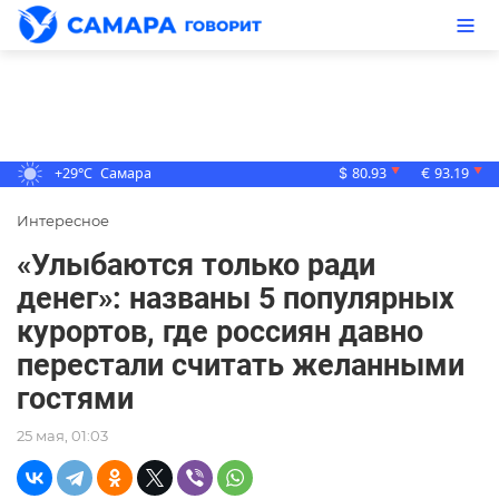
+29°C
Самара
80.93
93.19
▼
▼
$
€
Интересное
«Улыбаются только ради
денег»: названы 5 популярных
курортов, где россиян давно
перестали считать желанными
гостями
25 мая, 01:03