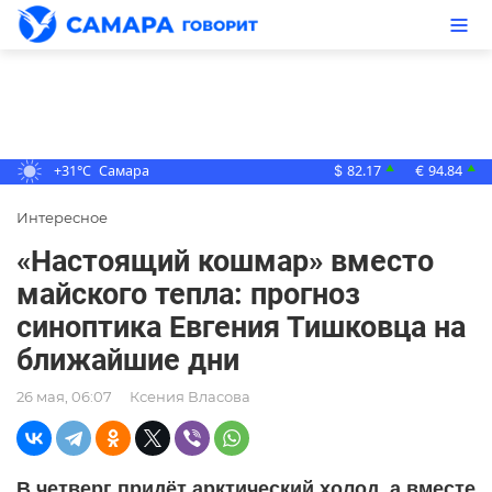
+31°C
Самара
82.17
94.84
▲
▲
$
€
Интересное
«Настоящий кошмар» вместо
майского тепла: прогноз
синоптика Евгения Тишковца на
ближайшие дни
26 мая, 06:07
Ксения Власова
В четверг придёт арктический холод, а вместе