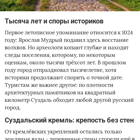
Тысяча лет и споры историков
Первое летописное упоминание относится к 1024
году: Ярослав Мудрый подавил здесь восстание
волхвов. Но археологи копают глубже и находят
следы поселения, которому, по некоторым
оценкам, около тысячи трёхсот лет. В прошлом
году город отпраздновал тысячелетие, хотя
историки продолжают спорить о точной дате.
Туристам же важнее другое: по плотности
архитектурных памятников на квадратный
километр Суздаль обходит любой другой русский
город.
Суздальский кремль: крепость без стен
От кремлёвских укреплений остались только
земляные валы - деревянные стены сгорели ещё в