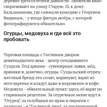
деревне трёхсотлетней давности. Любители кино
сворачивают на улицу Старую, 13, к дому
Бальзаминова, где снимали комедию с Георгием
Вициным, - у входа фигура актёра, с которой
фотографируются обязательно.
Огурцы, медовуха и где всё это
пробовать
Торговая площадь с Гостиным двором
девятнадцатого века - центр сегодняшнего
Суздаля. Под арками - сувенирные лавки, мёд,
пряники и, конечно, огурцы. Суздальский огурец -
местный бренд: его солят, маринуют, варят из
него варенье и кладут даже в мороженое и кофе.
Медовуха - обязательный пункт: здесь её варят по
старинным рецептам. За огуречным меню идут в
"Огурец", за голубцами из щуки и пирогом с
палтусом - в "Гостиный двор", за традиционной