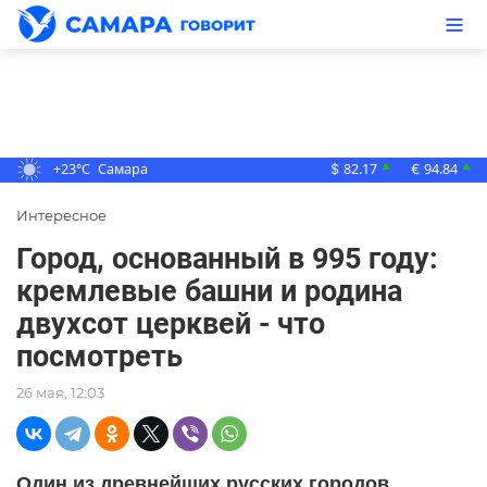
+23°C
Самара
82.17
94.84
▲
▲
$
€
Интересное
Город, основанный в 995 году:
кремлевые башни и родина
двухсот церквей - что
посмотреть
26 мая, 12:03
Один из древнейших русских городов,