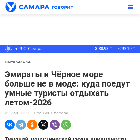
+29°C
Самара
80.93
93.19
▼
▼
$
€
Интересное
Эмираты и Чёрное море
больше не в моде: куда поедут
умные туристы отдыхать
летом-2026
26 мая, 19:31
Ксения Власова
Текущий туристический сезон преподносит