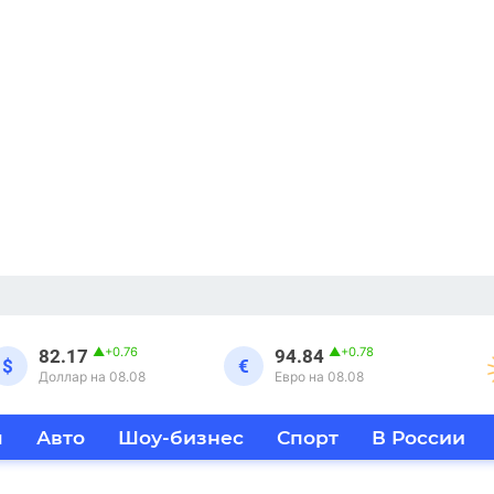
▲
+0.76
▲
+0.78
82.17
94.84
$
€
Доллар на 08.08
Евро на 08.08
я
Авто
Шоу-бизнес
Спорт
В России