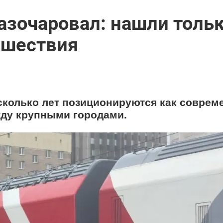
азочаровал: нашли толь
ешествия
сколько лет позиционируются как соврем
ду крупными городами.