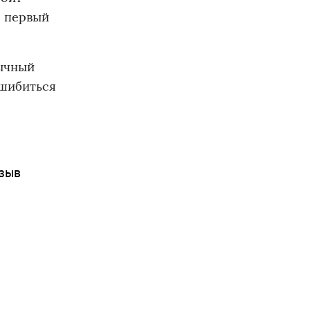
- первый
бычный
ошибиться
тзыв