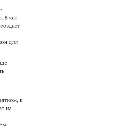
е.
. В час
 создает
зон для
здо
ть
пятком, к
ет на
нем