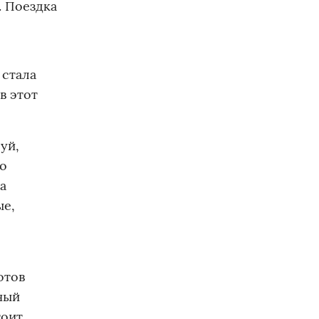
. Поездка
 стала
в этот
уй,
по
а
ые,
отов
ный
тоит