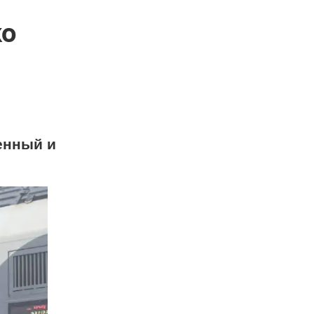
ко
енный и