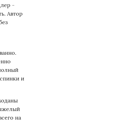
лер -
ь. Автор
без
ванно.
енно
 полный
 спинки и
емоданы
тяжелый
всего на