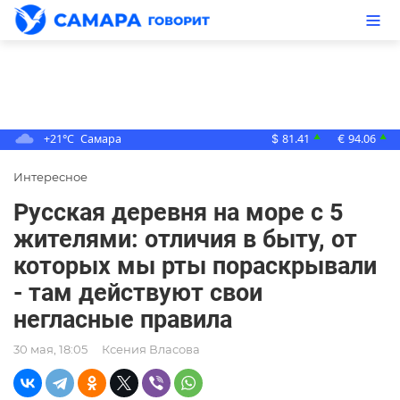
+21°C
Самара
81.41
94.06
▲
▲
$
€
Интересное
Русская деревня на море с 5
жителями: отличия в быту, от
которых мы рты пораскрывали
- там действуют свои
негласные правила
30 мая, 18:05
Ксения Власова