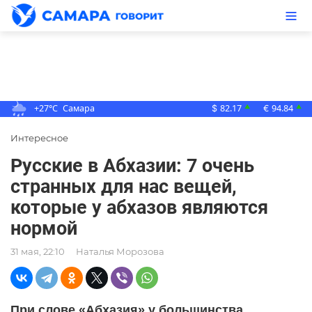
+27°C
Самара
82.17
94.84
▲
▲
$
€
Интересное
Русские в Абхазии: 7 очень
странных для нас вещей,
которые у абхазов являются
нормой
31 мая, 22:10
Наталья Морозова
При слове «Абхазия» у большинства