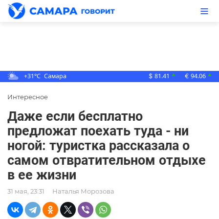
+31°C
Самара
81.41
94.06
▲
▲
$
€
Интересное
Даже если бесплатно
предложат поехать туда - ни
ногой: туристка рассказала о
самом отвратительном отдыхе
в ее жизни
31 мая, 23:31
Наталья Морозова