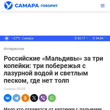
+27°C
Самара
82.17
94.84
▲
▲
$
€
Интересное
Российские «Мальдивы» за три
копейки: три побережья с
лазурной водой и светлым
песком, где нет толп
2 июня, 05:05
Мало кто откажется от картинки с пальмами,