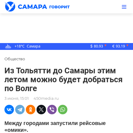
+18°C
Самара
80.93
93.19
▼
▼
$
€
Общество
Из Тольятти до Самары этим
летом можно будет добраться
по Волге
3 июня, 15:01
450media.ru
Между городами запустили рейсовые
«омики».