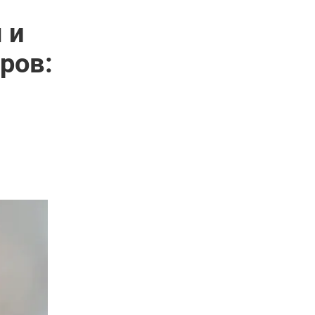
 и
ров: