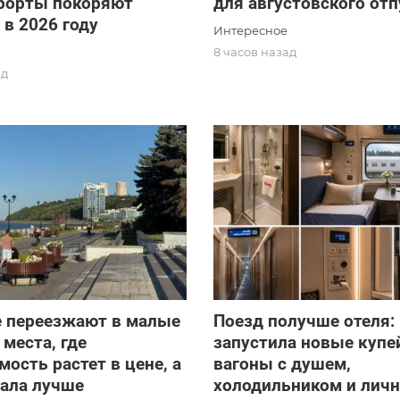
урорты покоряют
для августовского отп
 в 2026 году
Интересное
8 часов назад
ад
е переезжают в малые
Поезд получше отеля
 места, где
запустила новые куп
ость растет в цене, а
вагоны с душем,
тала лучше
холодильником и лич