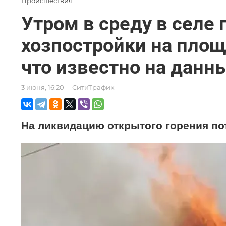
Происшествия
Утром в среду в селе 
хозпостройки на площ
что известно на данн
3 июня, 16:20
СитиТрафик
На ликвидацию открытого горения по