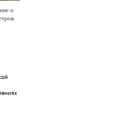
ние о
етров.
кой
тлениях