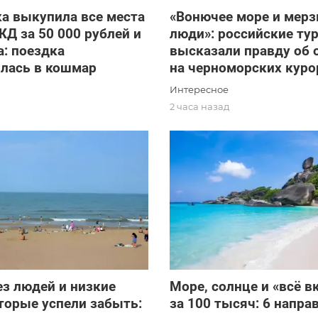
а выкупила все места
«Вонючее море и мерз
ЖД за 50 000 рублей и
люди»: российские ту
: поездка
высказали правду об 
илась в кошмар
на черноморских куро
Интересное
2 часа назад
з людей и низкие
Море, солнце и «всё 
торые успели забыть:
за 100 тысяч: 6 напра