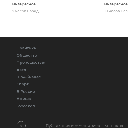
Интересное
Интересное
9 часов назад
10 часов на
Политика
Общество
Происшествия
Авто
Шоу-бизнес
Спорт
В России
Афиша
Гороскоп
Публикация комментариев
Контакты
16+