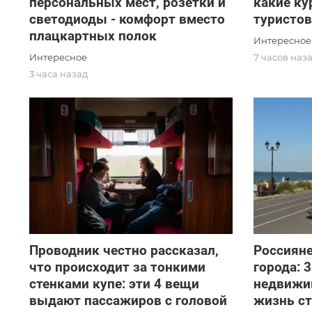
персональных мест, розетки и
какие к
светодиоды - комфорт вместо
туристов
плацкартных полок
Интересное
Интересное
7 часов наз
3 часа назад
Проводник честно рассказал,
Россиян
что происходит за тонкими
города: 3
стенками купе: эти 4 вещи
недвижим
выдают пассажиров с головой
жизнь с