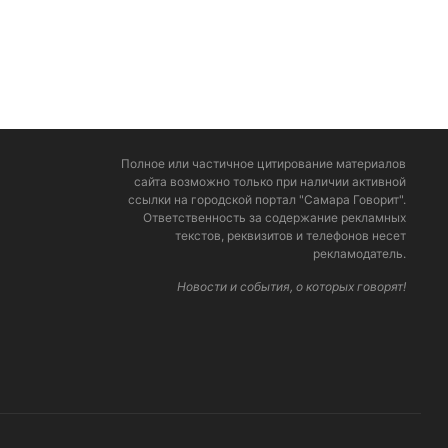
Полное или частичное цитирование материалов
сайта возможно только при наличии активной
ссылки на городской портал "Самара Говорит".
Ответственность за содержание рекламных
текстов, реквизитов и телефонов несет
рекламодатель.
Новости и события, о которых говорят!