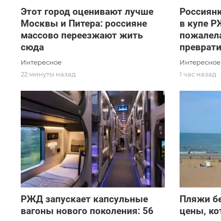
Этот город оценивают лучше
Россиянк
Москвы и Питера: россияне
в купе Р
массово переезжают жить
пожалела
сюда
преврат
Интересное
Интересное
22 минуты назад
1 час назад
РЖД запускает капсульные
Пляжи бе
вагоны нового поколения: 56
цены, ко