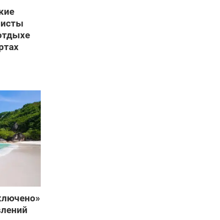
кие
ристы
отдыхе
ртах
включено»
влений