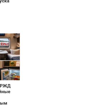
уска
: РЖД
ейные
ным