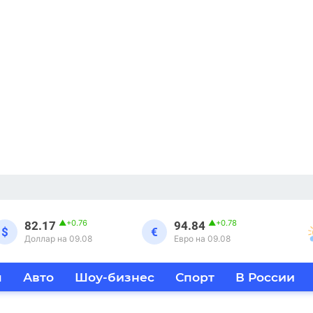
▲
+0.76
▲
+0.78
82.17
94.84
$
€
Доллар на 09.08
Евро на 09.08
я
Авто
Шоу-бизнес
Спорт
В России