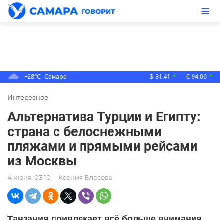
+28°C
Самара
81.41
94.06
▲
▲
$
€
Интересное
Альтернатива Турции и Египту:
страна с белоснежными
пляжами и прямыми рейсами
из Москвы
4 июня, 03:10
Ксения Власова
Танзания привлекает всё больше внимания