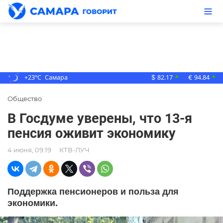
+23°C
Самара
82.17
94.84
▲
▲
$
€
Общество
В Госдуме уверены, что 13-я
пенсия оживит экономику
4 июня, 09:19
КТВ-ЛУЧ
Поддержка пенсионеров и польза для
экономики.