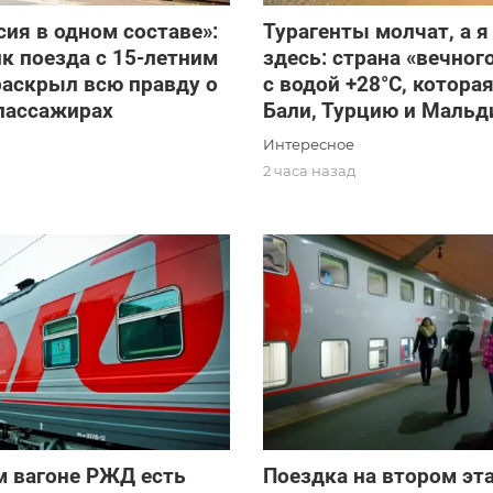
сия в одном составе»:
Турагенты молчат, а я
к поезда с 15-летним
здесь: страна «вечног
раскрыл всю правду о
с водой +28°C, котора
пассажирах
Бали, Турцию и Маль
Интересное
2 часа назад
м вагоне РЖД есть
Поездка на втором эт