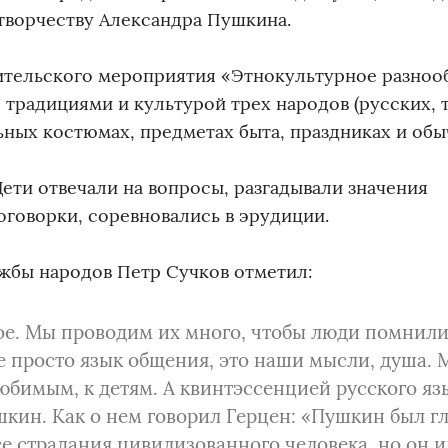
творчеству Александра Пушкина.
ительского мероприятия «Этнокультурное разноо
 традициями и культурой трех народов (русских, т
ьных костюмах, предметах быта, праздниках и обы
ети отвечали на вопросы, разгадывали значения
оговорки, соревновались в эрудиции.
жбы народов Петр Сучков отметил:
ое. Мы проводим их много, чтобы люди помнили
не просто язык общения, это наши мысли, душа. 
юбимым, к детям. А квинтэссенцией русского яз
шкин. Как о нем говорил Герцен: «Пушкин был г
е страдания цивилизованного человека, но он 