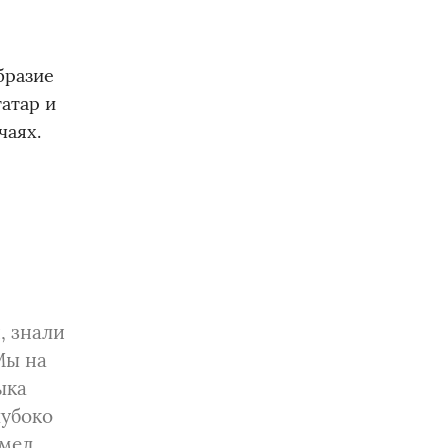
бразие
атар и
чаях.
, знали
Мы на
ыка
лубоко
имел