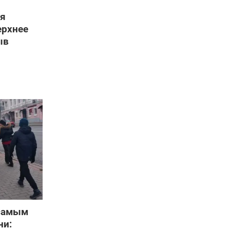
 я
ерхнее
ыв
 самым
ни: