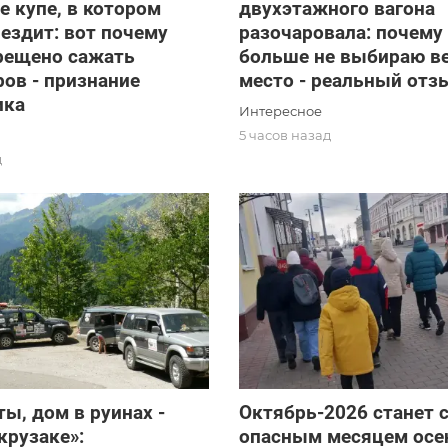
е купе, в котором
двухэтажного вагона
 ездит: вот почему
разочаровала: почему
рещено сажать
больше не выбираю в
ов - признание
место - реальный отз
ика
Интересное
5 часов назад
д
ты, дом в руинах -
Октябрь-2026 станет
«крузаке»:
опасным месяцем осе