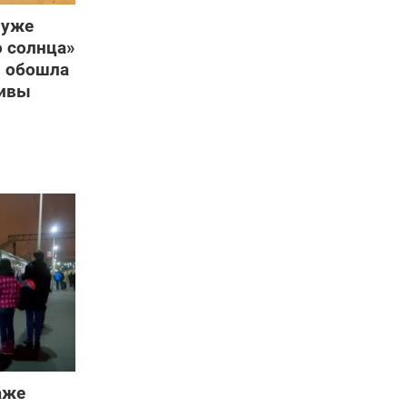
 уже
о солнца»
я обошла
дивы
аже