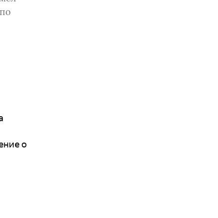
 по
а
ение о