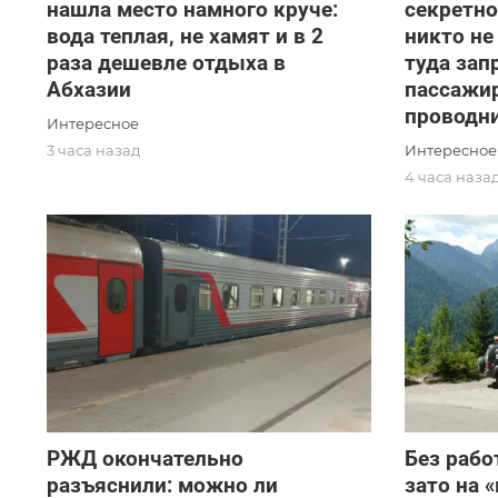
нашла место намного круче:
секретно
вода теплая, не хамят и в 2
никто не
раза дешевле отдыха в
туда зап
Абхазии
пассажир
проводн
Интересное
Интересное
3 часа назад
4 часа наза
РЖД окончательно
Без рабо
разъяснили: можно ли
зато на 