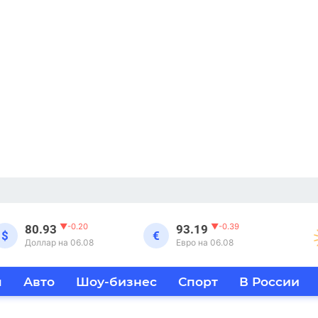
▼
-0.20
▼
-0.39
80.93
93.19
$
€
Доллар на 06.08
Евро на 06.08
я
Авто
Шоу-бизнес
Спорт
В России