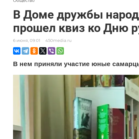
Общество
В Доме дружбы народ
прошел квиз ко Дню р
6 июня, 09:01
450media.ru
В нем приняли участие юные самарц