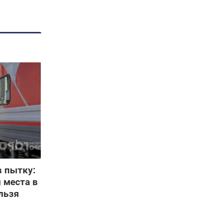
в пытку:
 места в
льзя