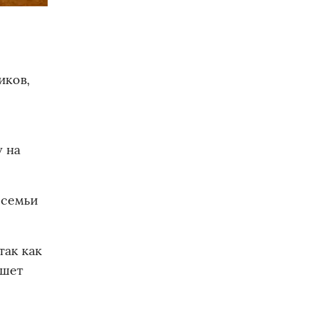
иков,
 на
 семьи
так как
ишет