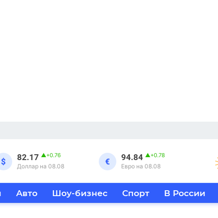
▲
+0.76
▲
+0.78
82.17
94.84
$
€
Доллар на 08.08
Евро на 08.08
я
Авто
Шоу-бизнес
Спорт
В России