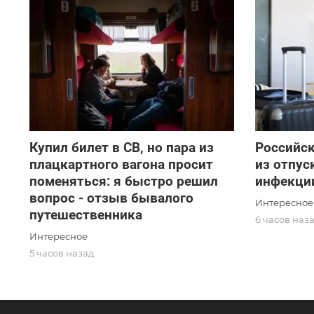
Купил билет в СВ, но пара из
Российск
плацкартного вагона просит
из отпу
поменяться: я быстро решил
инфекции
вопрос - отзыв бывалого
Интересное
путешественника
6 часов наз
Интересное
5 часов назад