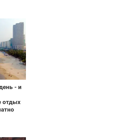
день - и
е отдых
латно