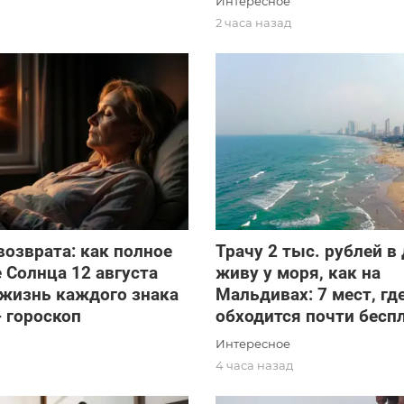
Интересное
2 часа назад
возврата: как полное
Трачу 2 тыс. рублей в 
 Солнца 12 августа
живу у моря, как на
 жизнь каждого знака
Мальдивах: 7 мест, гд
- гороскоп
обходится почти бесп
Интересное
д
4 часа назад