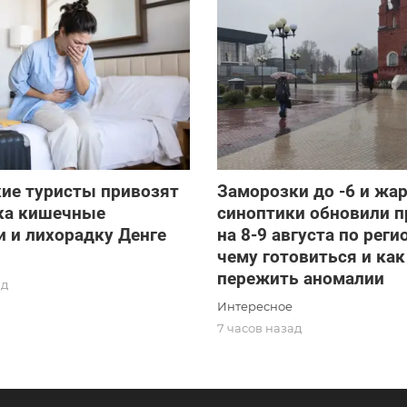
ие туристы привозят
Заморозки до -6 и жар
ска кишечные
синоптики обновили п
 и лихорадку Денге
на 8-9 августа по реги
чему готовиться и как
пережить аномалии
ад
Интересное
7 часов назад