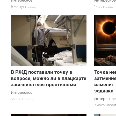
Интересное
Интересное
9 минут назад
1 час назад
В РЖД поставили точку в
Точка не
вопросе, можно ли в плацкарте
затмение
завешиваться простынями
изменит
зодиака 
Интересное
Интересное
3 часа назад
3 часа наза