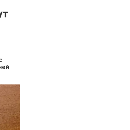
ут
с
ней