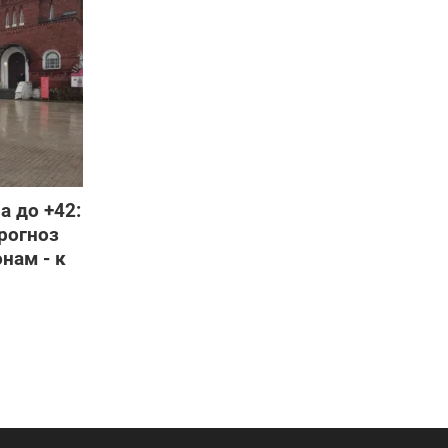
а до +42:
рогноз
онам - к