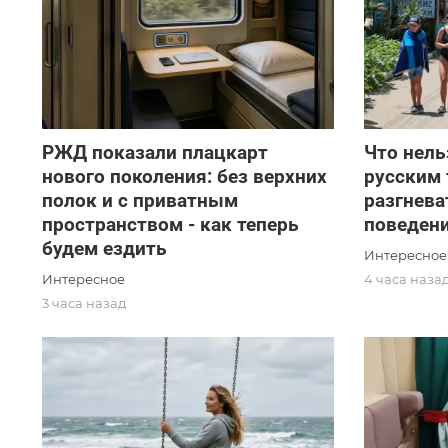
РЖД показали плацкарт
Что нель
нового поколения: без верхних
русским 
полок и с приватным
разгнева
пространством - как теперь
поведени
будем ездить
Интересное
Интересное
4 часа наза
3 часа назад