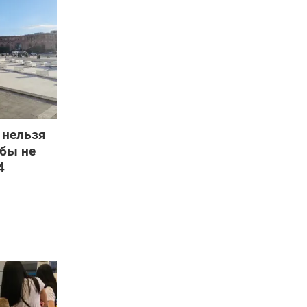
 нельзя
обы не
4