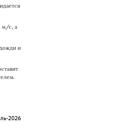
жидается
 м/с, а
 дожди и
оставит
телем.
юль-2026