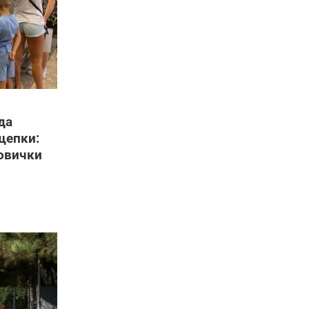
да
щепки:
новички