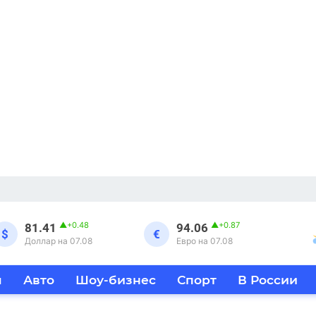
▲
+0.48
▲
+0.87
81.41
94.06
$
€
Доллар на 07.08
Евро на 07.08
я
Авто
Шоу-бизнес
Спорт
В России