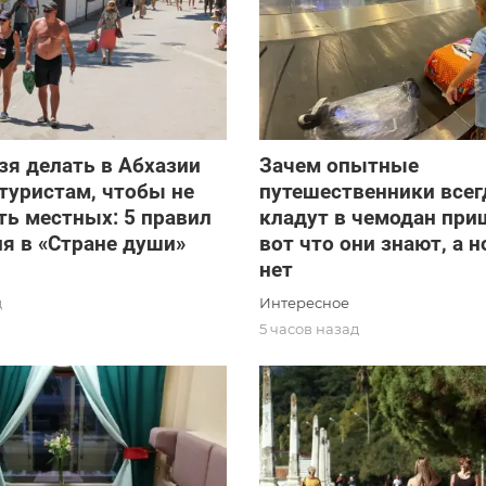
зя делать в Абхазии
Зачем опытные
туристам, чтобы не
путешественники всег
ть местных: 5 правил
кладут в чемодан при
я в «Стране души»
вот что они знают, а 
нет
Интересное
д
5 часов назад