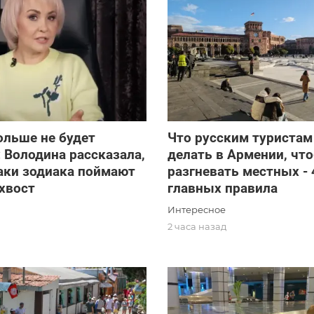
ольше не будет
Что русским туристам
 Володина рассказала,
делать в Армении, чт
аки зодиака поймают
разгневать местных - 
 хвост
главных правила
Интересное
2 часа назад