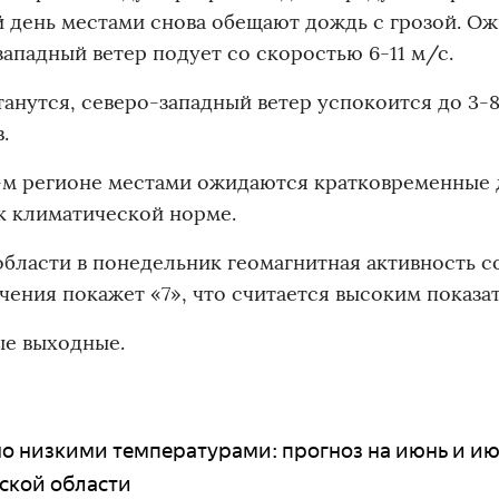
й день местами снова обещают дождь с грозой. О
западный ветер подует со скоростью 6-11 м/с.
танутся, северо-западный ветер успокоится до 3-8
.
3-м регионе местами ожидаются кратковременные
к климатической норме.
области в понедельник геомагнитная активность с
чения покажет «7», что считается высоким показа
ые выходные.
о низкими температурами: прогноз на июнь и и
рской области