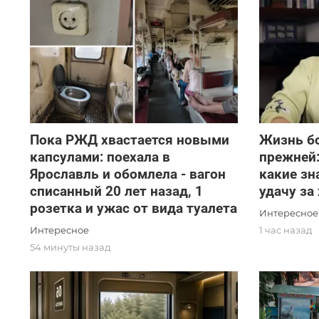
Пока РЖД хвастается новыми
Жизнь б
капсулами: поехала в
прежней:
Ярославль и обомлела - вагон
какие зн
списанный 20 лет назад, 1
удачу за
розетка и ужас от вида туалета
Интересное
Интересное
1 час назад
54 минуты назад