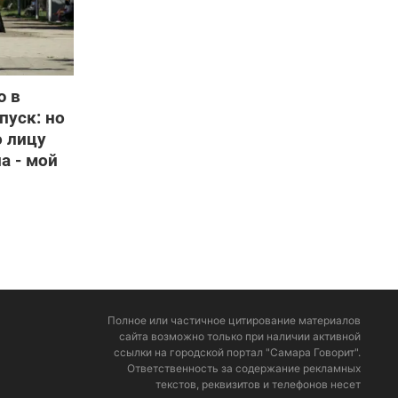
ю в
пуск: но
о лицу
а - мой
Полное или частичное цитирование материалов
сайта возможно только при наличии активной
ссылки на городской портал "Самара Говорит".
Ответственность за содержание рекламных
текстов, реквизитов и телефонов несет