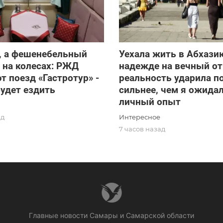
, а фешенебельный
Уехала жить в Абхази
 на колесах: РЖД
надежде на вечный от
т поезд «Гастротур» -
реальность ударила п
будет ездить
сильнее, чем я ожидал
личный опыт
Интересное
ад
7 часов назад
Главные новости Самары и Самарской области