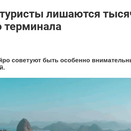
 туристы лишаются тыся
о терминала
йро советуют быть особенно вниматель
й.