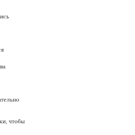
лись
ся
ва
ательно
ки, чтобы