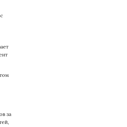
 с
вает
ент
этом
ов за
тей,