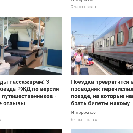
3 часа назад
ады пассажирам: 3
Поездка превратится 
поезда РЖД по версии
проводник перечислил
 путешественников -
поезде, на которые не
е отзывы
брать билеты никому
Интересное
ад
6 часов назад