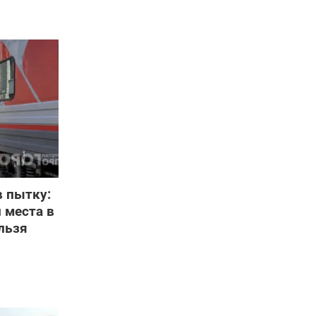
в пытку:
 места в
льзя