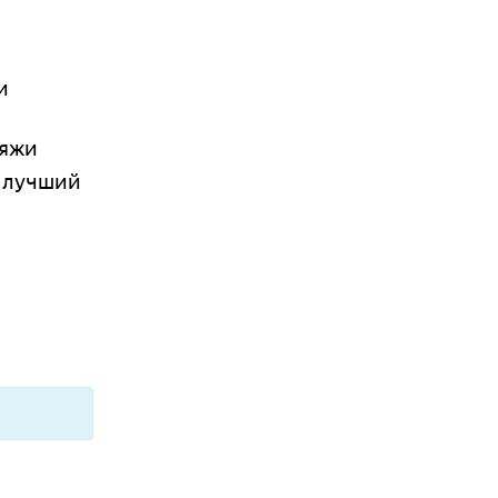
и
ляжи
- лучший