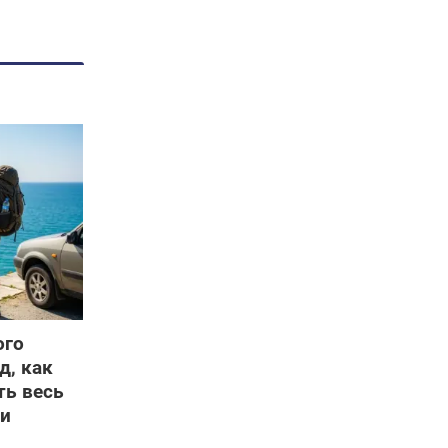
ого
д, как
ть весь
ши