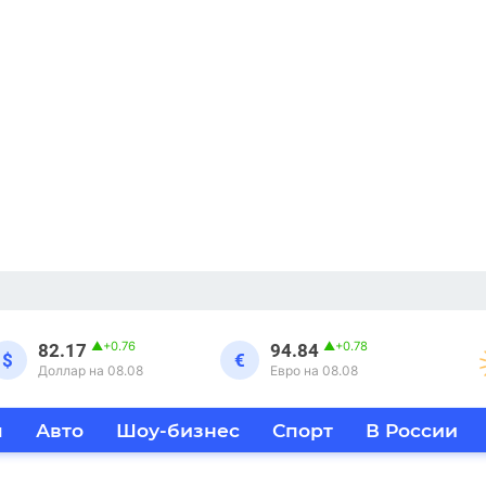
▲
+0.76
▲
+0.78
82.17
94.84
$
€
Доллар на 08.08
Евро на 08.08
я
Авто
Шоу-бизнес
Спорт
В России