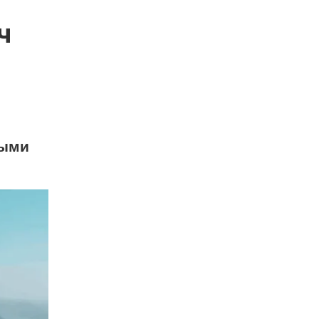
ч
ными