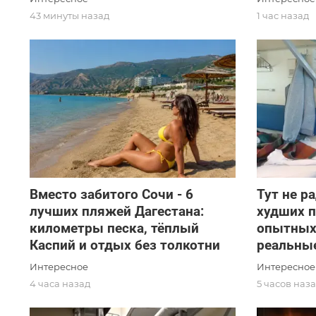
43 минуты назад
1 час назад
Вместо забитого Сочи - 6
Тут не р
лучших пляжей Дагестана:
худших 
километры песка, тёплый
опытных
Каспий и отдых без толкотни
реальны
Интересное
Интересное
4 часа назад
5 часов наз