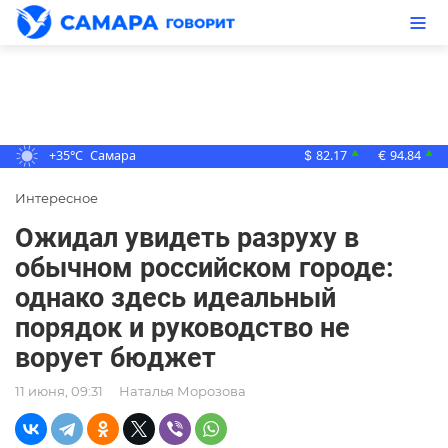
+35°C
Самара
82.17
94.84
▲
▲
$
€
Интересное
Ожидал увидеть разруху в
обычном российском городе:
однако здесь идеальный
порядок и руководство не
ворует бюджет
11 июня, 09:31
Наталья Морозова