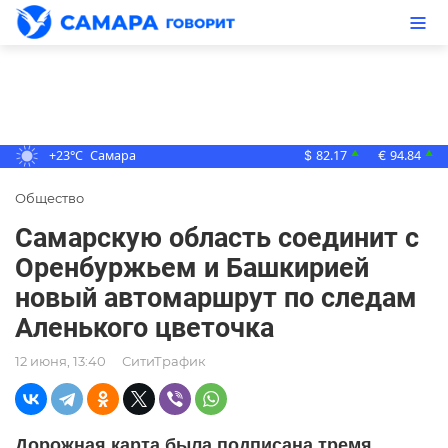
+23°C
Самара
82.17
94.84
▲
▲
$
€
Общество
Самарскую область соединит с
Оренбуржьем и Башкирией
новый автомаршрут по следам
Аленького цветочка
12 июня, 13:40
СитиТрафик
Дорожная карта была подписана тремя