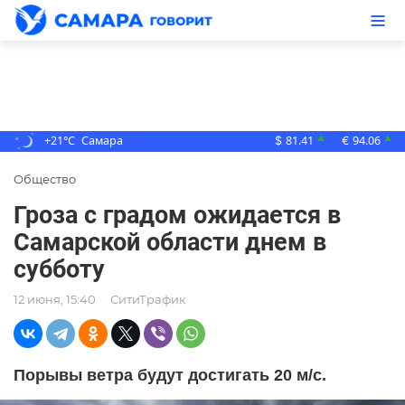
+21°C
Самара
81.41
94.06
▲
▲
$
€
Общество
Гроза с градом ожидается в
Самарской области днем в
субботу
12 июня, 15:40
СитиТрафик
Порывы ветра будут достигать 20 м/с.