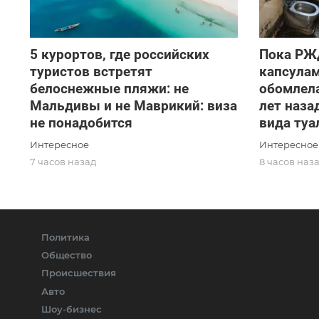
5 курортов, где российских
Пока РЖ
туристов встретят
капсулам
белоснежные пляжи: не
обомлела
Мальдивы и не Маврикий: виза
лет наза
не понадобится
вида туа
Интересное
Интересное
7 часов назад
8 часов наз
Политика
Общество
Происшествия
Авто
Шоу-бизнес