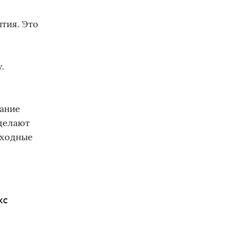
тия. Это
.
мание
 делают
еходные
кс