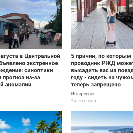
 августа в Центральной
5 причин, по которым
бъявлено экстренное
проводник РЖД може
еждение: синоптики
высадить вас из поезд
 прогноз из-за
году - сидеть на чужо
ой аномалии
теперь запрещено
Интересное
д
3 часа назад