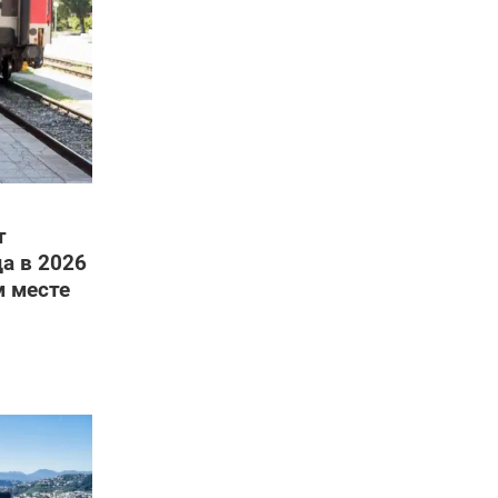
т
а в 2026
м месте