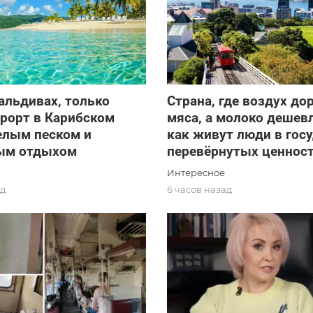
альдивах, только
Страна, где воздух до
урорт в Карибском
мяса, а молоко дешев
елым песком и
как живут люди в гос
ым отдыхом
перевёрнутых ценнос
Интересное
ад
6 часов назад