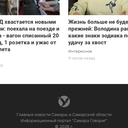
Д хвастается новыми
Жизнь больше не буд
и: поехала на поезде и
прежней: Володина ра
 - вагон списанный 20
какие знаки зодиака 
д, 1 розетка и ужас от
удачу за хвост
лета
Интересное
9 часов назад
ад
Главные новости Самары и Самарской области
Информационный портал "Самара Говорит"
© 2026 г.