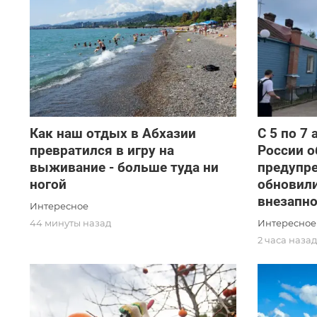
Как наш отдых в Абхазии
С 5 по 7
превратился в игру на
России о
выживание - больше туда ни
предупр
ногой
обновили
внезапн
Интересное
Интересное
44 минуты назад
2 часа наза