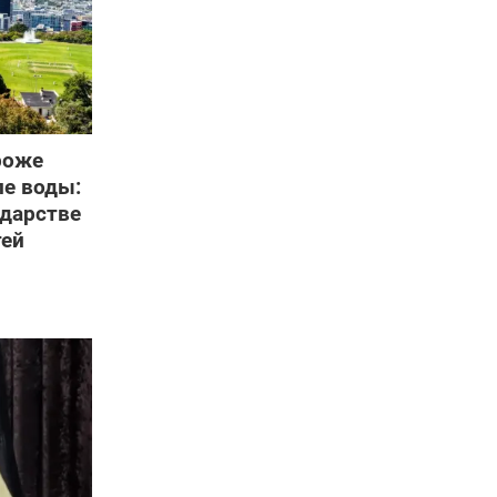
роже
ле воды:
ударстве
тей