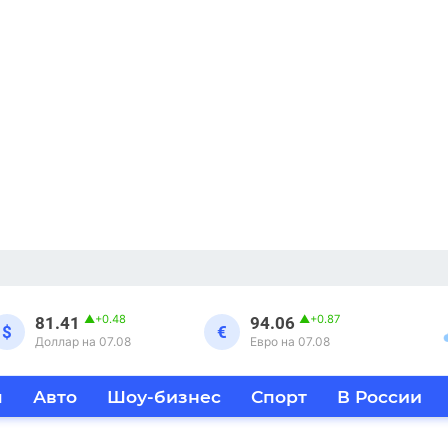
▲
+0.48
▲
+0.87
81.41
94.06
$
€
Доллар на 07.08
Евро на 07.08
я
Авто
Шоу-бизнес
Спорт
В России