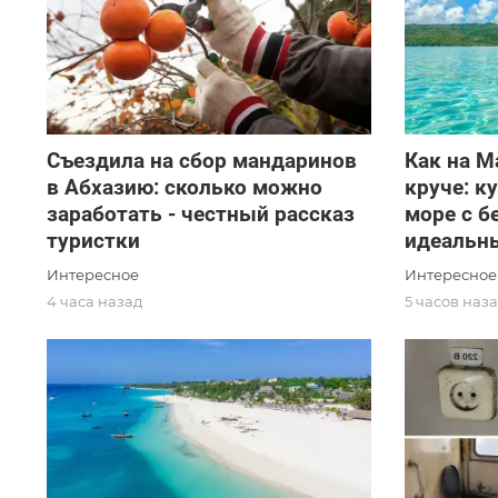
Съездила на сбор мандаринов
Как на М
в Абхазию: сколько можно
круче: к
заработать - честный рассказ
море с б
туристки
идеальн
Интересное
Интересное
4 часа назад
5 часов наз