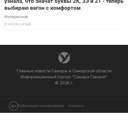
узнала, что значат буквы 2К, 3Э и 2Т - теперь
выбираю вагон с комфортом
Интересное
8 часов назад
Главные новости Самары и Самарской области
Информационный портал "Самара Говорит"
© 2026 г.
16+
Публикация комментариев
Контакты