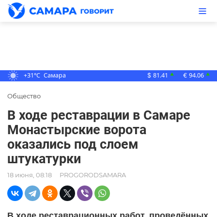
+31°C
Самара
81.41
94.06
▲
▲
$
€
Общество
В ходе реставрации в Самаре
Монастырские ворота
оказались под слоем
штукатурки
18 июня, 08:18
PROGORODSAMARA
В ходе реставрационных работ, проведённых