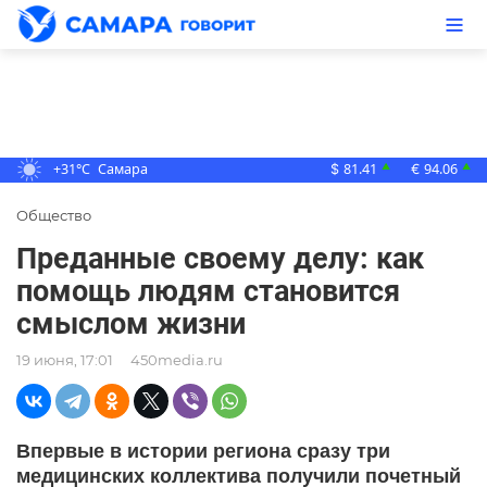
+31°C
Самара
81.41
94.06
▲
▲
$
€
Общество
Преданные своему делу: как
помощь людям становится
смыслом жизни
19 июня, 17:01
450media.ru
Впервые в истории региона сразу три
медицинских коллектива получили почетный